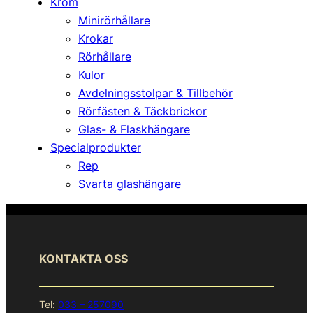
Krom
Minirörhållare
Krokar
Rörhållare
Kulor
Avdelningsstolpar & Tillbehör
Rörfästen & Täckbrickor
Glas- & Flaskhängare
Specialprodukter
Rep
Svarta glashängare
KONTAKTA OSS
Tel:
033 – 257090