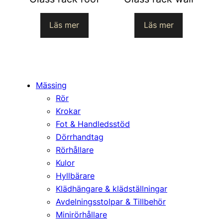
Läs mer
Läs mer
Mässing
Rör
Krokar
Fot & Handledsstöd
Dörrhandtag
Rörhållare
Kulor
Hyllbärare
Klädhängare & klädställningar
Avdelningsstolpar & Tillbehör
Minirörhållare