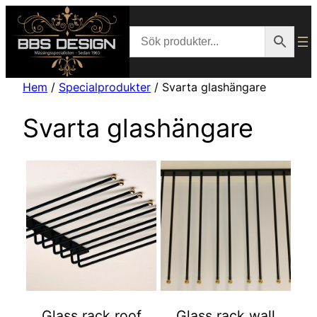
Hoppa
till
innehåll
Hem
/
Specialprodukter
/ Svarta glashängare
Svarta glashängare
Glass rack roof
Glass rack wall