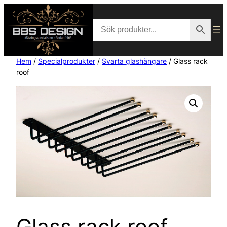
Hem
/
Specialprodukter
/
Svarta glashängare
/ Glass rack
roof
Glass rack roof