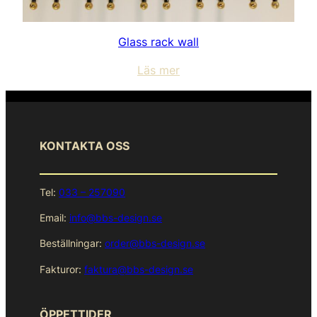
Glass rack wall
Läs mer
KONTAKTA OSS
Tel:
033 – 257090
Email:
info@bbs-design.se
Beställningar:
order@bbs-design.se
Fakturor:
faktura@bbs-design.se
ÖPPETTIDER