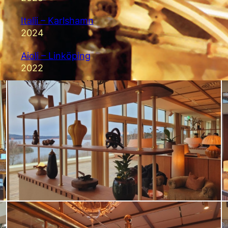
Italii – Karlshamn
2024
Aioli – Linköping
2022