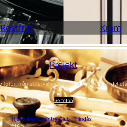
Rostfritt
Krom
Projekt
e foton från ett urval av projekt vi fått vara en del uta
Se foton
Hjortviken Country Club – Hindås
2025