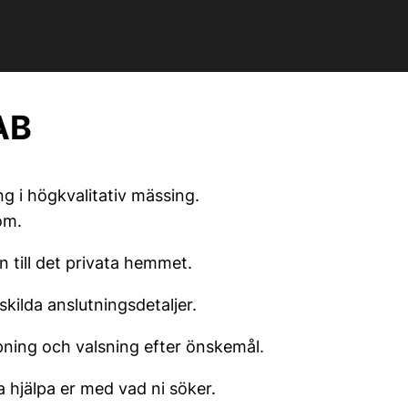
AB
g i högkvalitativ mässing.
om.
 till det privata hemmet.
kilda anslutningsdetaljer.
pning och valsning efter önskemål.
a hjälpa er med vad ni söker.