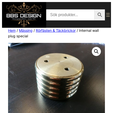
Hem
/
Mässing
/
Rörfästen & Täckbrickor
/ Internal wall
plug special