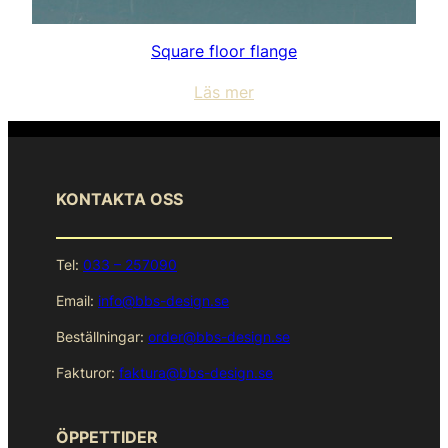
Square floor flange
Läs mer
KONTAKTA OSS
Tel:
033 – 257090
Email:
info@bbs-design.se
Beställningar:
order@bbs-design.se
Fakturor:
faktura@bbs-design.se
ÖPPETTIDER