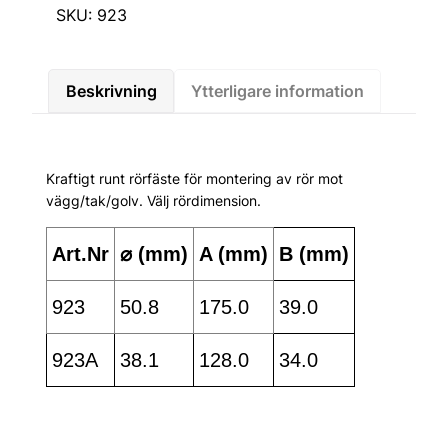
SKU:
923
Beskrivning
Ytterligare information
Kraftigt runt rörfäste för montering av rör mot
vägg/tak/golv. Välj rördimension.
Art.Nr
⌀ (mm)
A (mm)
B (mm)
923
50.8
175.0
39.0
923A
38.1
128.0
34.0