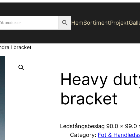
Hem
Sortiment
Projekt
Gall
drail bracket
Heavy dut
bracket
Ledstångsbeslag 90.0 x 99.0
Category:
Fot & Handleds