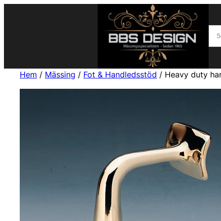
Hem
/
Mässing
/
Fot & Handledsstöd
/ Heavy duty han