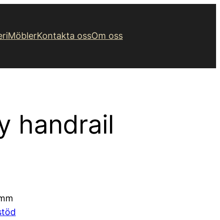
eri
Möbler
Kontakta oss
Om oss
y handrail
 mm
stöd