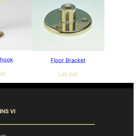
 hook
Floor Bracket
er
Läs mer
NNS VI
ign