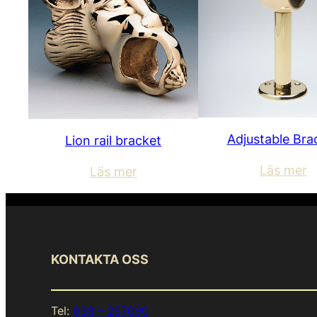
Adjustable Bra
Lion rail bracket
Läs mer
Läs mer
KONTAKTA OSS
Tel:
033 – 257090