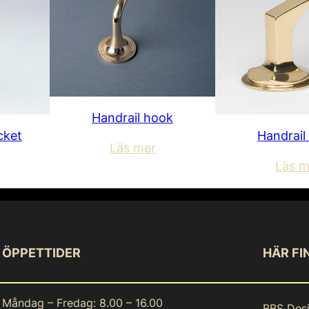
Handrail hook
cket
Handrail
Läs mer
Läs m
ÖPPETTIDER
HÄR FI
Måndag – Fredag: 8.00 – 16.00
BBS Des