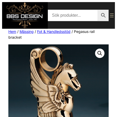
Hem
/
Mässing
/
Fot & Handledsstöd
/ Pegasus rail
bracket