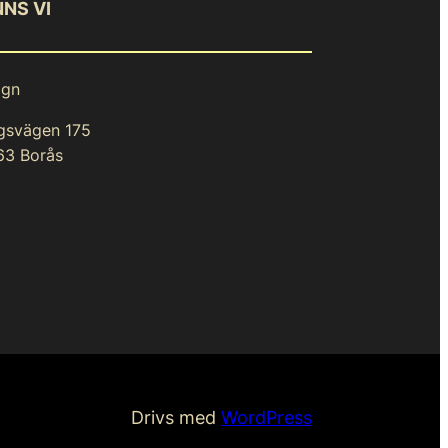
NNS VI
ign
gsvägen 175
63 Borås
Drivs med
WordPress