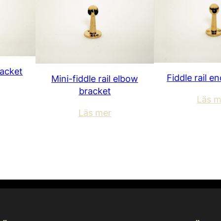
racket
Fiddle rail e
Mini-fiddle rail elbow
bracket
Läs m
Läs mer