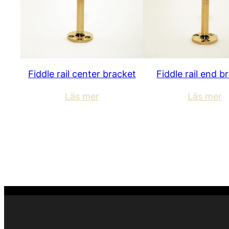
Fiddle rail end b
Fiddle rail center bracket
Läs mer
Läs mer