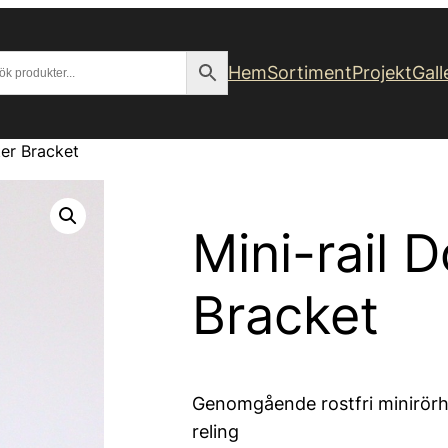
Hem
Sortiment
Projekt
Gall
ter Bracket
Mini-rail 
Bracket
Genomgående rostfri minirörh
reling