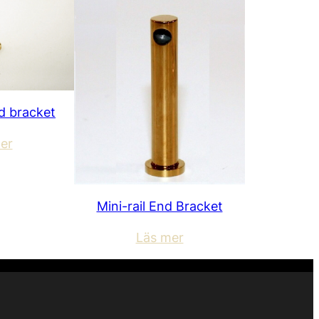
nd bracket
er
Mini-rail End Bracket
Läs mer