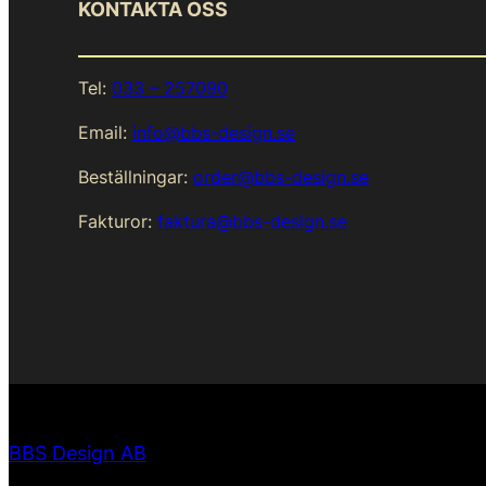
KONTAKTA OSS
Tel:
033 – 257090
Email:
info@bbs-design.se
Beställningar:
order@bbs-design.se
Fakturor:
faktura@bbs-design.se
BBS Design AB