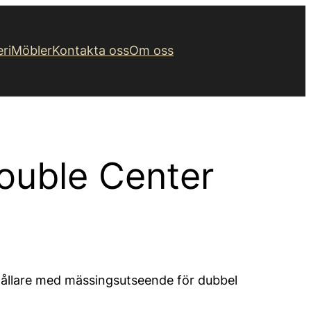
eri
Möbler
Kontakta oss
Om oss
Double Center
ållare med mässingsutseende för dubbel