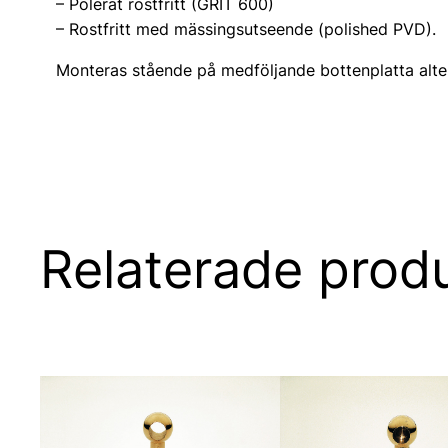
– Polerat rostfritt (GRIT 600)
– Rostfritt med mässingsutseende (polished PVD).
Monteras stående på medföljande bottenplatta alter
Relaterade prod