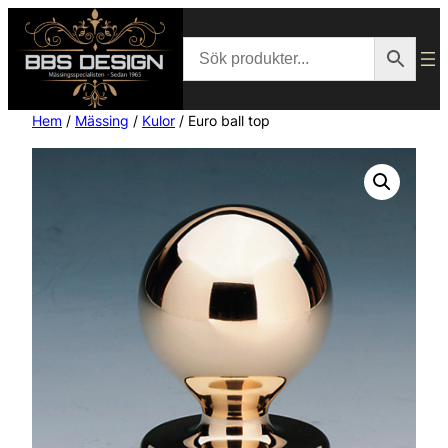
Hem
/
Mässing
/
Kulor
/ Euro ball top