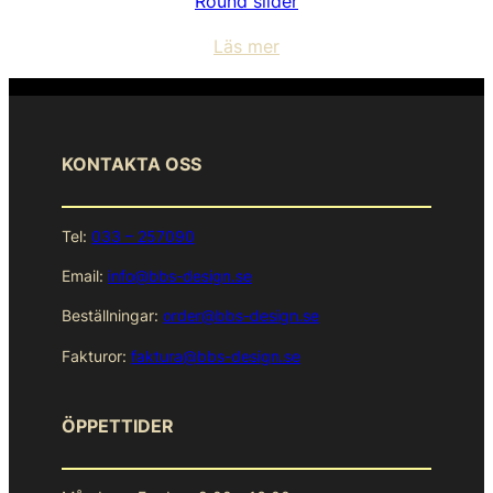
Round slider
Läs mer
KONTAKTA OSS
Tel:
033 – 257090
Email:
info@bbs-design.se
Beställningar:
order@bbs-design.se
Fakturor:
faktura@bbs-design.se
ÖPPETTIDER