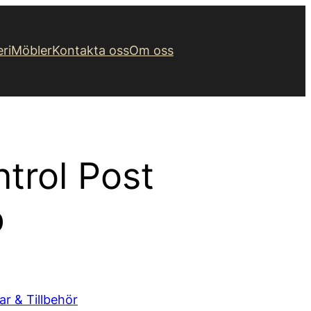
eri
Möbler
Kontakta oss
Om oss
trol Post
p
ar & Tillbehör