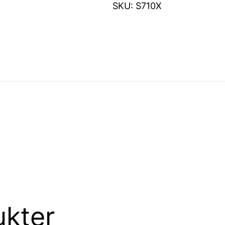
SKU:
S710X
ukter