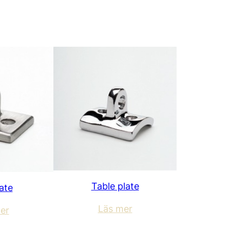
Table plate
late
Läs mer
er