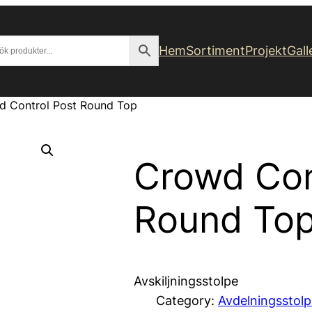
Hem
Sortiment
Projekt
Gall
d Control Post Round Top
Crowd Con
Round To
Avskiljningsstolpe
Category:
Avdelningsstolp