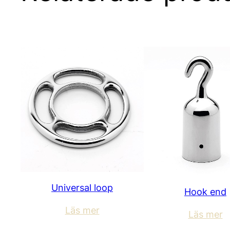
Universal loop
Hook end
Läs mer
Läs mer