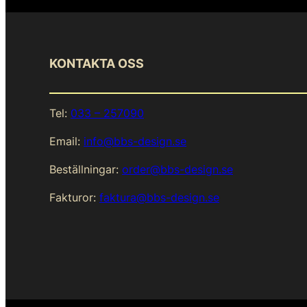
KONTAKTA OSS
Tel:
033 – 257090
Email:
info@bbs-design.se
Beställningar:
order@bbs-design.se
Fakturor:
faktura@bbs-design.se