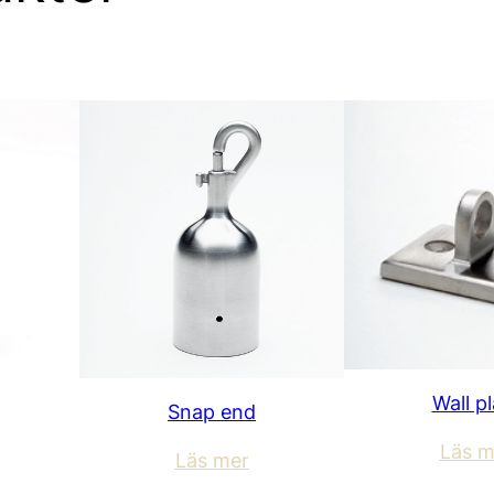
Wall p
Snap end
Läs m
Läs mer