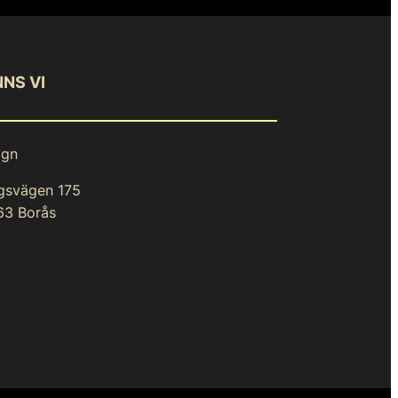
NNS VI
ign
gsvägen 175
63 Borås