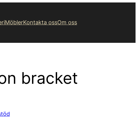
eri
Möbler
Kontakta oss
Om oss
on bracket
stöd