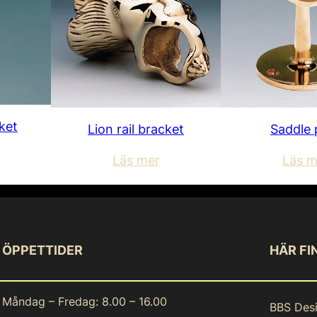
ket
Lion rail bracket
Saddle 
Läs mer
Läs m
ÖPPETTIDER
HÄR FI
Måndag – Fredag: 8.00 – 16.00
BBS Des