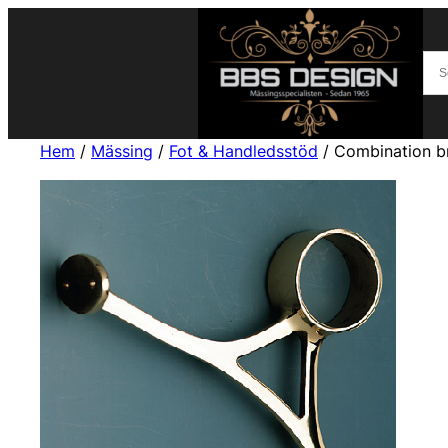
Hem
/
Mässing
/
Fot & Handledsstöd
/ Combination b