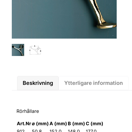
Beskrivning
Ytterligare information
Rörhållare
Art.Nr
⌀ (mm)
A (mm)
B (mm)
C (mm)
912
50.8
152.0
148.0
177.0