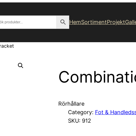
Hem
Sortiment
Projekt
Gall
racket
Combinati
Rörhållare
Category:
Fot & Handleds
SKU:
912