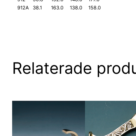
912A
38.1
163.0
138.0
158.0
Relaterade prod