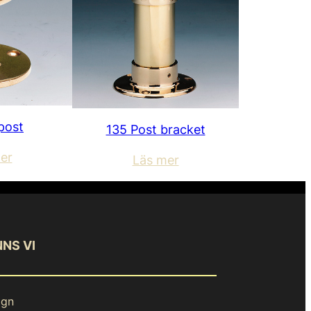
post
135 Post bracket
er
Läs mer
NNS VI
ign