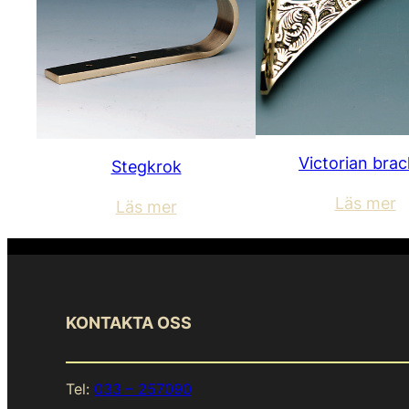
Victorian brac
Stegkrok
Läs mer
Läs mer
KONTAKTA OSS
Tel:
033 – 257090