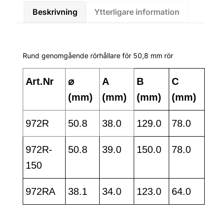
Beskrivning
Ytterligare information
Rund genomgående rörhållare för 50,8 mm rör
Art.Nr
⌀
A
B
C
(mm)
(mm)
(mm)
(mm)
972R
50.8
38.0
129.0
78.0
972R-
50.8
39.0
150.0
78.0
150
972RA
38.1
34.0
123.0
64.0