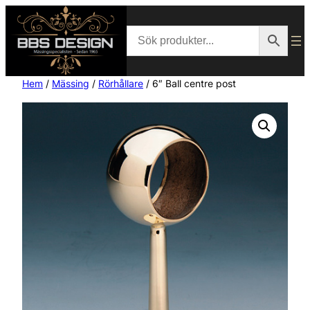
Hem
/
Mässing
/
Rörhållare
/ 6″ Ball centre post