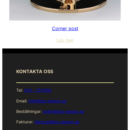
Corner post
Läs mer
KONTAKTA OSS
Tel:
033 – 257090
Email:
info@bbs-design.se
Beställningar:
order@bbs-design.se
Fakturor:
faktura@bbs-design.se